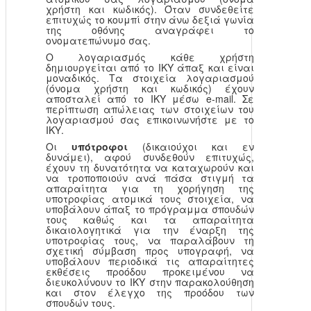
χρήστη και κωδικός). Όταν συνδεθείτε
επιτυχώς το κουμπί στην άνω δεξιά γωνία
της οθόνης αναγράφει το
ονοματεπώνυμο σας.
Ο λογαριασμός κάθε χρήστη
δημιουργείται από το ΙΚΥ άπαξ και είναι
μοναδικός. Τα στοιχεία λογαριασμού
(όνομα χρήστη και κωδικός) έχουν
αποσταλεί από το ΙΚΥ μέσω e-mail. Σε
περίπτωση απώλειας των στοιχείων του
λογαριασμού σας επικοινωνήστε με το
ΙΚΥ.
Οι
υπότροφοι
(δικαιούχοι και εν
δυνάμει), αφού συνδεθούν επιτυχώς,
έχουν τη δυνατότητα να καταχωρούν και
να τροποποιούν ανά πάσα στιγμή τα
απαραίτητα για τη χορήγηση της
υποτροφίας ατομικά τους στοιχεία, να
υποβάλουν άπαξ το πρόγραμμα σπουδών
τους καθώς και τα απαραίτητα
δικαιολογητικά για την έναρξη της
υποτροφίας τους, να παραλάβουν τη
σχετική σύμβαση προς υπογραφή, να
υποβάλουν περιοδικά τις απαραίτητες
εκθέσεις προόδου προκειμένου να
διευκολύνουν το ΙΚΥ στην παρακολούθηση
και στον έλεγχο της προόδου των
σπουδών τους.