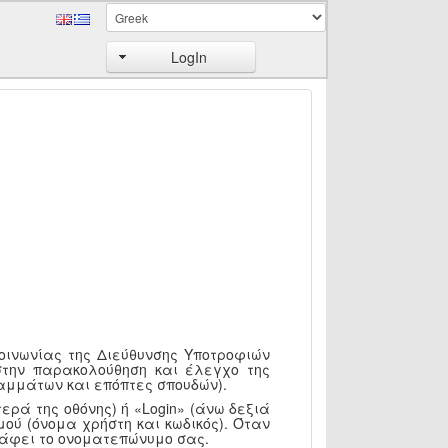
LogIn
κοινωνίας της Διεύθυνσης Υποτροφιών
στην παρακολούθηση και έλεγχο της
αμμάτων και επόπτες σπουδών).
ερά της οθόνης) ή «Login» (άνω δεξιά
ού (όνομα χρήστη και κωδικός). Όταν
ράφει το ονοματεπώνυμο σας.