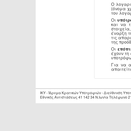
Ο λογαρι
(όνομα χ
του λογα
Οι
υπότρ
και να 
στοιχεία
έναρξη τ
τις απαρ
της προόδ
Οι
επόπτ
έχουν τη
υποτρόφω
Για να 
απαιτείτ
IKY - Ίδρυμα Κρατικών Υποτροφιών - Διεύθυνση Υπ
Εθνικής Αντιστάσεως 41 142 34 Ν.Ιωνία Τηλέφωνο 2