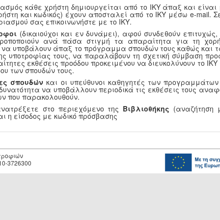
ασμός κάθε χρήστη δημιουργείται από το ΙΚΥ άπαξ και είναι
ρήστη και κωδικός) έχουν αποσταλεί από το ΙΚΥ μέσω e-mail.
ριασμού σας επικοινωνήστε με το ΙΚΥ.
οφοι
(δικαιούχοι και εν δυνάμει), αφού συνδεθούν επιτυχώς
τροποποιούν ανά πάσα στιγμή τα απαραίτητα για τη χορή
, να υποβάλουν άπαξ το πρόγραμμα σπουδών τους καθώς και τ
ης υποτροφίας τους, να παραλάβουν τη σχετική σύμβαση προ
αίτητες εκθέσεις προόδου προκειμένου να διευκολύνουν το ΙΚ
ου των σπουδών τους.
ες σπουδών
και οι υπεύθυνοι καθηγητές των προγραμμάτων
 δυνατότητα να υποβάλλουν περιοδικά τις εκθέσεις τους αναφ
ν που παρακολουθούν.
ανατρέξετε στο περιεχόμενο της
Βιβλιοθήκης
(αναζήτηση μ
αι η είσοδος με κωδικό πρόσβασης
οτροφιών
10-3726300