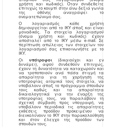
χρήστη και κωδικός). Όταν συνδεθείτε
επιτυχώς το κουμπί στην άνω δεξιά γωνία
της οθόνης αναγράφει το
ονοματεπώνυμο σας.
Ο λογαριασμός κάθε χρήστη
δημιουργείται από το ΙΚΥ άπαξ και είναι
μοναδικός. Τα στοιχεία λογαριασμού
(όνομα χρήστη και κωδικός) έχουν
αποσταλεί από το ΙΚΥ μέσω e-mail. Σε
περίπτωση απώλειας των στοιχείων του
λογαριασμού σας επικοινωνήστε με το
ΙΚΥ.
Οι
υπότροφοι
(δικαιούχοι και εν
δυνάμει), αφού συνδεθούν επιτυχώς,
έχουν τη δυνατότητα να καταχωρούν και
να τροποποιούν ανά πάσα στιγμή τα
απαραίτητα για τη χορήγηση της
υποτροφίας ατομικά τους στοιχεία, να
υποβάλουν άπαξ το πρόγραμμα σπουδών
τους καθώς και τα απαραίτητα
δικαιολογητικά για την έναρξη της
υποτροφίας τους, να παραλάβουν τη
σχετική σύμβαση προς υπογραφή, να
υποβάλουν περιοδικά τις απαραίτητες
εκθέσεις προόδου προκειμένου να
διευκολύνουν το ΙΚΥ στην παρακολούθηση
και στον έλεγχο της προόδου των
σπουδών τους.