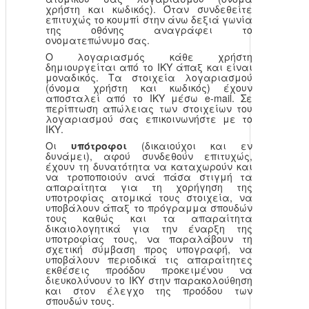
χρήστη και κωδικός). Όταν συνδεθείτε
επιτυχώς το κουμπί στην άνω δεξιά γωνία
της οθόνης αναγράφει το
ονοματεπώνυμο σας.
Ο λογαριασμός κάθε χρήστη
δημιουργείται από το ΙΚΥ άπαξ και είναι
μοναδικός. Τα στοιχεία λογαριασμού
(όνομα χρήστη και κωδικός) έχουν
αποσταλεί από το ΙΚΥ μέσω e-mail. Σε
περίπτωση απώλειας των στοιχείων του
λογαριασμού σας επικοινωνήστε με το
ΙΚΥ.
Οι
υπότροφοι
(δικαιούχοι και εν
δυνάμει), αφού συνδεθούν επιτυχώς,
έχουν τη δυνατότητα να καταχωρούν και
να τροποποιούν ανά πάσα στιγμή τα
απαραίτητα για τη χορήγηση της
υποτροφίας ατομικά τους στοιχεία, να
υποβάλουν άπαξ το πρόγραμμα σπουδών
τους καθώς και τα απαραίτητα
δικαιολογητικά για την έναρξη της
υποτροφίας τους, να παραλάβουν τη
σχετική σύμβαση προς υπογραφή, να
υποβάλουν περιοδικά τις απαραίτητες
εκθέσεις προόδου προκειμένου να
διευκολύνουν το ΙΚΥ στην παρακολούθηση
και στον έλεγχο της προόδου των
σπουδών τους.