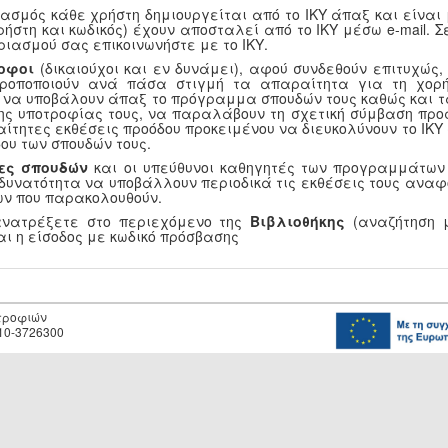
ασμός κάθε χρήστη δημιουργείται από το ΙΚΥ άπαξ και είναι
ρήστη και κωδικός) έχουν αποσταλεί από το ΙΚΥ μέσω e-mail.
ριασμού σας επικοινωνήστε με το ΙΚΥ.
οφοι
(δικαιούχοι και εν δυνάμει), αφού συνδεθούν επιτυχώς
τροποποιούν ανά πάσα στιγμή τα απαραίτητα για τη χορή
, να υποβάλουν άπαξ το πρόγραμμα σπουδών τους καθώς και τ
ης υποτροφίας τους, να παραλάβουν τη σχετική σύμβαση προ
αίτητες εκθέσεις προόδου προκειμένου να διευκολύνουν το ΙΚ
ου των σπουδών τους.
ες σπουδών
και οι υπεύθυνοι καθηγητές των προγραμμάτων
 δυνατότητα να υποβάλλουν περιοδικά τις εκθέσεις τους αναφ
ν που παρακολουθούν.
ανατρέξετε στο περιεχόμενο της
Βιβλιοθήκης
(αναζήτηση μ
αι η είσοδος με κωδικό πρόσβασης
οτροφιών
10-3726300