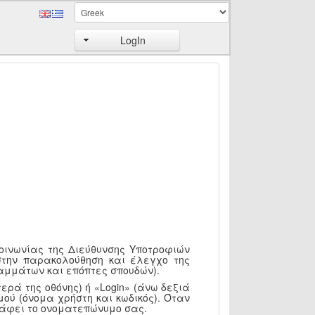
LogIn
κοινωνίας της Διεύθυνσης Υποτροφιών
στην παρακολούθηση και έλεγχο της
αμμάτων και επόπτες σπουδών).
ερά της οθόνης) ή «Login» (άνω δεξιά
ού (όνομα χρήστη και κωδικός). Όταν
ράφει το ονοματεπώνυμο σας.