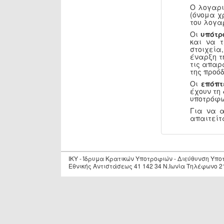
Ο λογαρι
(όνομα χ
του λογα
Οι
υπότρ
και να 
στοιχεία
έναρξη τ
τις απαρ
της προόδ
Οι
επόπτ
έχουν τη
υποτρόφω
Για να 
απαιτείτ
IKY - Ίδρυμα Κρατικών Υποτροφιών - Διεύθυνση Υπ
Εθνικής Αντιστάσεως 41 142 34 Ν.Ιωνία Τηλέφωνο 2