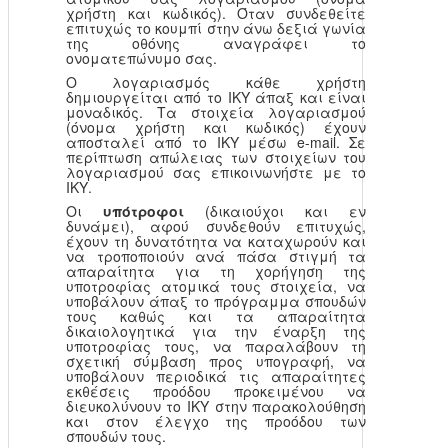
χρήστη και κωδικός). Όταν συνδεθείτε
επιτυχώς το κουμπί στην άνω δεξιά γωνία
της οθόνης αναγράφει το
ονοματεπώνυμο σας.
Ο λογαριασμός κάθε χρήστη
δημιουργείται από το ΙΚΥ άπαξ και είναι
μοναδικός. Τα στοιχεία λογαριασμού
(όνομα χρήστη και κωδικός) έχουν
αποσταλεί από το ΙΚΥ μέσω e-mail. Σε
περίπτωση απώλειας των στοιχείων του
λογαριασμού σας επικοινωνήστε με το
ΙΚΥ.
Οι
υπότροφοι
(δικαιούχοι και εν
δυνάμει), αφού συνδεθούν επιτυχώς,
έχουν τη δυνατότητα να καταχωρούν και
να τροποποιούν ανά πάσα στιγμή τα
απαραίτητα για τη χορήγηση της
υποτροφίας ατομικά τους στοιχεία, να
υποβάλουν άπαξ το πρόγραμμα σπουδών
τους καθώς και τα απαραίτητα
δικαιολογητικά για την έναρξη της
υποτροφίας τους, να παραλάβουν τη
σχετική σύμβαση προς υπογραφή, να
υποβάλουν περιοδικά τις απαραίτητες
εκθέσεις προόδου προκειμένου να
διευκολύνουν το ΙΚΥ στην παρακολούθηση
και στον έλεγχο της προόδου των
σπουδών τους.