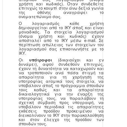
χρήστη και κωδικός). Όταν συνδεθείτε
επιτυχώς το κουμπί στην άνω δεξιά γωνία
της οθόνης αναγράφει το
ονοματεπώνυμο σας.
Ο λογαριασμός κάθε χρήστη
δημιουργείται από το ΙΚΥ άπαξ και είναι
μοναδικός. Τα στοιχεία λογαριασμού
(όνομα χρήστη και κωδικός) έχουν
αποσταλεί από το ΙΚΥ μέσω e-mail. Σε
περίπτωση απώλειας των στοιχείων του
λογαριασμού σας επικοινωνήστε με το
ΙΚΥ.
Οι
υπότροφοι
(δικαιούχοι και εν
δυνάμει), αφού συνδεθούν επιτυχώς,
έχουν τη δυνατότητα να καταχωρούν και
να τροποποιούν ανά πάσα στιγμή τα
απαραίτητα για τη χορήγηση της
υποτροφίας ατομικά τους στοιχεία, να
υποβάλουν άπαξ το πρόγραμμα σπουδών
τους καθώς και τα απαραίτητα
δικαιολογητικά για την έναρξη της
υποτροφίας τους, να παραλάβουν τη
σχετική σύμβαση προς υπογραφή, να
υποβάλουν περιοδικά τις απαραίτητες
εκθέσεις προόδου προκειμένου να
διευκολύνουν το ΙΚΥ στην παρακολούθηση
και στον έλεγχο της προόδου των
σπουδών τους.