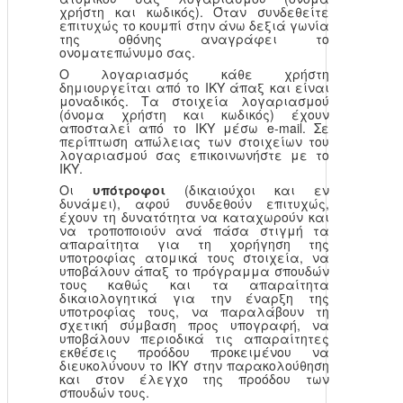
χρήστη και κωδικός). Όταν συνδεθείτε
επιτυχώς το κουμπί στην άνω δεξιά γωνία
της οθόνης αναγράφει το
ονοματεπώνυμο σας.
Ο λογαριασμός κάθε χρήστη
δημιουργείται από το ΙΚΥ άπαξ και είναι
μοναδικός. Τα στοιχεία λογαριασμού
(όνομα χρήστη και κωδικός) έχουν
αποσταλεί από το ΙΚΥ μέσω e-mail. Σε
περίπτωση απώλειας των στοιχείων του
λογαριασμού σας επικοινωνήστε με το
ΙΚΥ.
Οι
υπότροφοι
(δικαιούχοι και εν
δυνάμει), αφού συνδεθούν επιτυχώς,
έχουν τη δυνατότητα να καταχωρούν και
να τροποποιούν ανά πάσα στιγμή τα
απαραίτητα για τη χορήγηση της
υποτροφίας ατομικά τους στοιχεία, να
υποβάλουν άπαξ το πρόγραμμα σπουδών
τους καθώς και τα απαραίτητα
δικαιολογητικά για την έναρξη της
υποτροφίας τους, να παραλάβουν τη
σχετική σύμβαση προς υπογραφή, να
υποβάλουν περιοδικά τις απαραίτητες
εκθέσεις προόδου προκειμένου να
διευκολύνουν το ΙΚΥ στην παρακολούθηση
και στον έλεγχο της προόδου των
σπουδών τους.