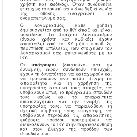
χρήστη και κωδικός). Όταν συνδεθείτε
επιτυχώς το κουμπί στην άνω δεξιά γωνία
της οθόνης αναγράφει το
ονοματεπώνυμο σας.
Ο λογαριασμός κάθε χρήστη
δημιουργείται από το ΙΚΥ άπαξ και είναι
μοναδικός. Τα στοιχεία λογαριασμού
(όνομα χρήστη και κωδικός) έχουν
αποσταλεί από το ΙΚΥ μέσω e-mail. Σε
περίπτωση απώλειας των στοιχείων του
λογαριασμού σας επικοινωνήστε με το
ΙΚΥ.
Οι
υπότροφοι
(δικαιούχοι και εν
δυνάμει), αφού συνδεθούν επιτυχώς,
έχουν τη δυνατότητα να καταχωρούν και
να τροποποιούν ανά πάσα στιγμή τα
απαραίτητα για τη χορήγηση της
υποτροφίας ατομικά τους στοιχεία, να
υποβάλουν άπαξ το πρόγραμμα σπουδών
τους καθώς και τα απαραίτητα
δικαιολογητικά για την έναρξη της
υποτροφίας τους, να παραλάβουν τη
σχετική σύμβαση προς υπογραφή, να
υποβάλουν περιοδικά τις απαραίτητες
εκθέσεις προόδου προκειμένου να
διευκολύνουν το ΙΚΥ στην παρακολούθηση
και στον έλεγχο της προόδου των
σπουδών τους.