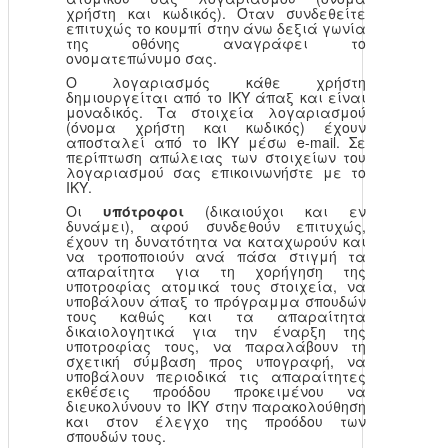
χρήστη και κωδικός). Όταν συνδεθείτε
επιτυχώς το κουμπί στην άνω δεξιά γωνία
της οθόνης αναγράφει το
ονοματεπώνυμο σας.
Ο λογαριασμός κάθε χρήστη
δημιουργείται από το ΙΚΥ άπαξ και είναι
μοναδικός. Τα στοιχεία λογαριασμού
(όνομα χρήστη και κωδικός) έχουν
αποσταλεί από το ΙΚΥ μέσω e-mail. Σε
περίπτωση απώλειας των στοιχείων του
λογαριασμού σας επικοινωνήστε με το
ΙΚΥ.
Οι
υπότροφοι
(δικαιούχοι και εν
δυνάμει), αφού συνδεθούν επιτυχώς,
έχουν τη δυνατότητα να καταχωρούν και
να τροποποιούν ανά πάσα στιγμή τα
απαραίτητα για τη χορήγηση της
υποτροφίας ατομικά τους στοιχεία, να
υποβάλουν άπαξ το πρόγραμμα σπουδών
τους καθώς και τα απαραίτητα
δικαιολογητικά για την έναρξη της
υποτροφίας τους, να παραλάβουν τη
σχετική σύμβαση προς υπογραφή, να
υποβάλουν περιοδικά τις απαραίτητες
εκθέσεις προόδου προκειμένου να
διευκολύνουν το ΙΚΥ στην παρακολούθηση
και στον έλεγχο της προόδου των
σπουδών τους.