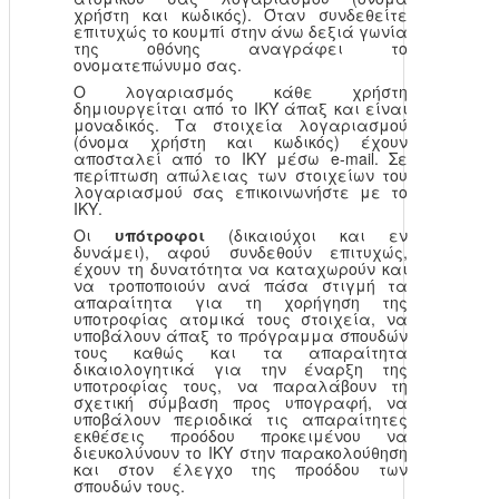
χρήστη και κωδικός). Όταν συνδεθείτε
επιτυχώς το κουμπί στην άνω δεξιά γωνία
της οθόνης αναγράφει το
ονοματεπώνυμο σας.
Ο λογαριασμός κάθε χρήστη
δημιουργείται από το ΙΚΥ άπαξ και είναι
μοναδικός. Τα στοιχεία λογαριασμού
(όνομα χρήστη και κωδικός) έχουν
αποσταλεί από το ΙΚΥ μέσω e-mail. Σε
περίπτωση απώλειας των στοιχείων του
λογαριασμού σας επικοινωνήστε με το
ΙΚΥ.
Οι
υπότροφοι
(δικαιούχοι και εν
δυνάμει), αφού συνδεθούν επιτυχώς,
έχουν τη δυνατότητα να καταχωρούν και
να τροποποιούν ανά πάσα στιγμή τα
απαραίτητα για τη χορήγηση της
υποτροφίας ατομικά τους στοιχεία, να
υποβάλουν άπαξ το πρόγραμμα σπουδών
τους καθώς και τα απαραίτητα
δικαιολογητικά για την έναρξη της
υποτροφίας τους, να παραλάβουν τη
σχετική σύμβαση προς υπογραφή, να
υποβάλουν περιοδικά τις απαραίτητες
εκθέσεις προόδου προκειμένου να
διευκολύνουν το ΙΚΥ στην παρακολούθηση
και στον έλεγχο της προόδου των
σπουδών τους.