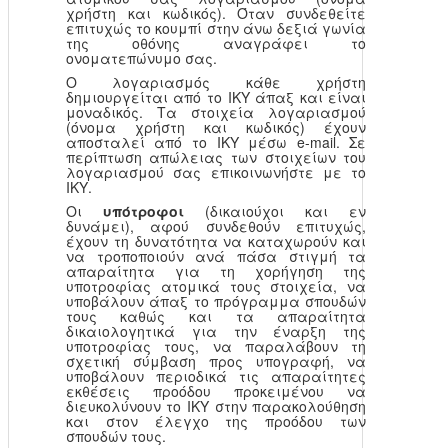
χρήστη και κωδικός). Όταν συνδεθείτε
επιτυχώς το κουμπί στην άνω δεξιά γωνία
της οθόνης αναγράφει το
ονοματεπώνυμο σας.
Ο λογαριασμός κάθε χρήστη
δημιουργείται από το ΙΚΥ άπαξ και είναι
μοναδικός. Τα στοιχεία λογαριασμού
(όνομα χρήστη και κωδικός) έχουν
αποσταλεί από το ΙΚΥ μέσω e-mail. Σε
περίπτωση απώλειας των στοιχείων του
λογαριασμού σας επικοινωνήστε με το
ΙΚΥ.
Οι
υπότροφοι
(δικαιούχοι και εν
δυνάμει), αφού συνδεθούν επιτυχώς,
έχουν τη δυνατότητα να καταχωρούν και
να τροποποιούν ανά πάσα στιγμή τα
απαραίτητα για τη χορήγηση της
υποτροφίας ατομικά τους στοιχεία, να
υποβάλουν άπαξ το πρόγραμμα σπουδών
τους καθώς και τα απαραίτητα
δικαιολογητικά για την έναρξη της
υποτροφίας τους, να παραλάβουν τη
σχετική σύμβαση προς υπογραφή, να
υποβάλουν περιοδικά τις απαραίτητες
εκθέσεις προόδου προκειμένου να
διευκολύνουν το ΙΚΥ στην παρακολούθηση
και στον έλεγχο της προόδου των
σπουδών τους.