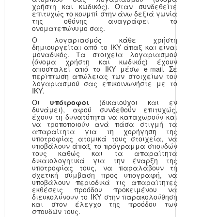
χρήστη και κωδικός). Όταν συνδεθείτε
επιτυχώς το κουμπί στην άνω δεξιά γωνία
της οθόνης αναγράφει το
ονοματεπώνυμο σας.
Ο λογαριασμός κάθε χρήστη
δημιουργείται από το ΙΚΥ άπαξ και είναι
μοναδικός. Τα στοιχεία λογαριασμού
(όνομα χρήστη και κωδικός) έχουν
αποσταλεί από το ΙΚΥ μέσω e-mail. Σε
περίπτωση απώλειας των στοιχείων του
λογαριασμού σας επικοινωνήστε με το
ΙΚΥ.
Οι
υπότροφοι
(δικαιούχοι και εν
δυνάμει), αφού συνδεθούν επιτυχώς,
έχουν τη δυνατότητα να καταχωρούν και
να τροποποιούν ανά πάσα στιγμή τα
απαραίτητα για τη χορήγηση της
υποτροφίας ατομικά τους στοιχεία, να
υποβάλουν άπαξ το πρόγραμμα σπουδών
τους καθώς και τα απαραίτητα
δικαιολογητικά για την έναρξη της
υποτροφίας τους, να παραλάβουν τη
σχετική σύμβαση προς υπογραφή, να
υποβάλουν περιοδικά τις απαραίτητες
εκθέσεις προόδου προκειμένου να
διευκολύνουν το ΙΚΥ στην παρακολούθηση
και στον έλεγχο της προόδου των
σπουδών τους.