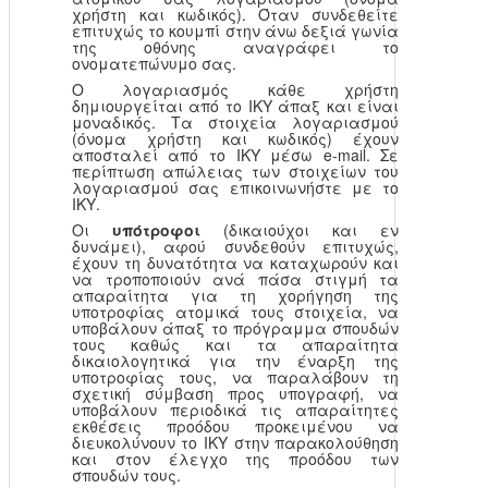
χρήστη και κωδικός). Όταν συνδεθείτε
επιτυχώς το κουμπί στην άνω δεξιά γωνία
της οθόνης αναγράφει το
ονοματεπώνυμο σας.
Ο λογαριασμός κάθε χρήστη
δημιουργείται από το ΙΚΥ άπαξ και είναι
μοναδικός. Τα στοιχεία λογαριασμού
(όνομα χρήστη και κωδικός) έχουν
αποσταλεί από το ΙΚΥ μέσω e-mail. Σε
περίπτωση απώλειας των στοιχείων του
λογαριασμού σας επικοινωνήστε με το
ΙΚΥ.
Οι
υπότροφοι
(δικαιούχοι και εν
δυνάμει), αφού συνδεθούν επιτυχώς,
έχουν τη δυνατότητα να καταχωρούν και
να τροποποιούν ανά πάσα στιγμή τα
απαραίτητα για τη χορήγηση της
υποτροφίας ατομικά τους στοιχεία, να
υποβάλουν άπαξ το πρόγραμμα σπουδών
τους καθώς και τα απαραίτητα
δικαιολογητικά για την έναρξη της
υποτροφίας τους, να παραλάβουν τη
σχετική σύμβαση προς υπογραφή, να
υποβάλουν περιοδικά τις απαραίτητες
εκθέσεις προόδου προκειμένου να
διευκολύνουν το ΙΚΥ στην παρακολούθηση
και στον έλεγχο της προόδου των
σπουδών τους.