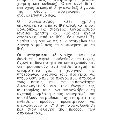
χρήστη και κωδικός). Όταν συνδεθείτε
επιτυχώς το κουμπί στην άνω δεξιά γωνία
της οθόνης αναγράφει το
ονοματεπώνυμο σας.
Ο λογαριασμός κάθε χρήστη
δημιουργείται από το ΙΚΥ άπαξ και είναι
μοναδικός. Τα στοιχεία λογαριασμού
(όνομα χρήστη και κωδικός) έχουν
αποσταλεί από το ΙΚΥ μέσω e-mail. Σε
περίπτωση απώλειας των στοιχείων του
λογαριασμού σας επικοινωνήστε με το
ΙΚΥ.
Οι
υπότροφοι
(δικαιούχοι και εν
δυνάμει), αφού συνδεθούν επιτυχώς,
έχουν τη δυνατότητα να καταχωρούν και
να τροποποιούν ανά πάσα στιγμή τα
απαραίτητα για τη χορήγηση της
υποτροφίας ατομικά τους στοιχεία, να
υποβάλουν άπαξ το πρόγραμμα σπουδών
τους καθώς και τα απαραίτητα
δικαιολογητικά για την έναρξη της
υποτροφίας τους, να παραλάβουν τη
σχετική σύμβαση προς υπογραφή, να
υποβάλουν περιοδικά τις απαραίτητες
εκθέσεις προόδου προκειμένου να
διευκολύνουν το ΙΚΥ στην παρακολούθηση
και στον έλεγχο της προόδου των
σπουδών τους.