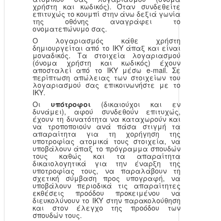
χρήστη και κωδικός). Όταν συνδεθείτε
επιτυχώς το κουμπί στην άνω δεξιά γωνία
της οθόνης αναγράφει το
ονοματεπώνυμο σας.
Ο λογαριασμός κάθε χρήστη
δημιουργείται από το ΙΚΥ άπαξ και είναι
μοναδικός. Τα στοιχεία λογαριασμού
(όνομα χρήστη και κωδικός) έχουν
αποσταλεί από το ΙΚΥ μέσω e-mail. Σε
περίπτωση απώλειας των στοιχείων του
λογαριασμού σας επικοινωνήστε με το
ΙΚΥ.
Οι
υπότροφοι
(δικαιούχοι και εν
δυνάμει), αφού συνδεθούν επιτυχώς,
έχουν τη δυνατότητα να καταχωρούν και
να τροποποιούν ανά πάσα στιγμή τα
απαραίτητα για τη χορήγηση της
υποτροφίας ατομικά τους στοιχεία, να
υποβάλουν άπαξ το πρόγραμμα σπουδών
τους καθώς και τα απαραίτητα
δικαιολογητικά για την έναρξη της
υποτροφίας τους, να παραλάβουν τη
σχετική σύμβαση προς υπογραφή, να
υποβάλουν περιοδικά τις απαραίτητες
εκθέσεις προόδου προκειμένου να
διευκολύνουν το ΙΚΥ στην παρακολούθηση
και στον έλεγχο της προόδου των
σπουδών τους.