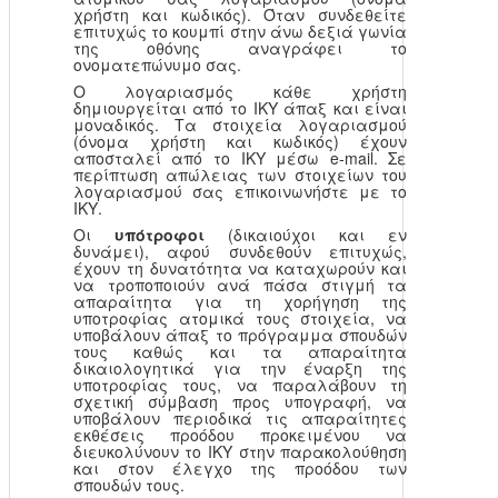
χρήστη και κωδικός). Όταν συνδεθείτε
επιτυχώς το κουμπί στην άνω δεξιά γωνία
της οθόνης αναγράφει το
ονοματεπώνυμο σας.
Ο λογαριασμός κάθε χρήστη
δημιουργείται από το ΙΚΥ άπαξ και είναι
μοναδικός. Τα στοιχεία λογαριασμού
(όνομα χρήστη και κωδικός) έχουν
αποσταλεί από το ΙΚΥ μέσω e-mail. Σε
περίπτωση απώλειας των στοιχείων του
λογαριασμού σας επικοινωνήστε με το
ΙΚΥ.
Οι
υπότροφοι
(δικαιούχοι και εν
δυνάμει), αφού συνδεθούν επιτυχώς,
έχουν τη δυνατότητα να καταχωρούν και
να τροποποιούν ανά πάσα στιγμή τα
απαραίτητα για τη χορήγηση της
υποτροφίας ατομικά τους στοιχεία, να
υποβάλουν άπαξ το πρόγραμμα σπουδών
τους καθώς και τα απαραίτητα
δικαιολογητικά για την έναρξη της
υποτροφίας τους, να παραλάβουν τη
σχετική σύμβαση προς υπογραφή, να
υποβάλουν περιοδικά τις απαραίτητες
εκθέσεις προόδου προκειμένου να
διευκολύνουν το ΙΚΥ στην παρακολούθηση
και στον έλεγχο της προόδου των
σπουδών τους.