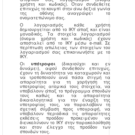
χρήστη και κωδικός). Όταν συνδεθείτε
επιτυχώς το κουμπί στην άνω δεξιά γωνία
της οθόνης αναγράφει το
ονοματεπώνυμο σας.
Ο λογαριασμός κάθε χρήστη
δημιουργείται από το ΙΚΥ άπαξ και είναι
μοναδικός. Τα στοιχεία λογαριασμού
(όνομα χρήστη και κωδικός) έχουν
αποσταλεί από το ΙΚΥ μέσω e-mail. Σε
περίπτωση απώλειας των στοιχείων του
λογαριασμού σας επικοινωνήστε με το
ΙΚΥ.
Οι
υπότροφοι
(δικαιούχοι και εν
δυνάμει), αφού συνδεθούν επιτυχώς,
έχουν τη δυνατότητα να καταχωρούν και
να τροποποιούν ανά πάσα στιγμή τα
απαραίτητα για τη χορήγηση της
υποτροφίας ατομικά τους στοιχεία, να
υποβάλουν άπαξ το πρόγραμμα σπουδών
τους καθώς και τα απαραίτητα
δικαιολογητικά για την έναρξη της
υποτροφίας τους, να παραλάβουν τη
σχετική σύμβαση προς υπογραφή, να
υποβάλουν περιοδικά τις απαραίτητες
εκθέσεις προόδου προκειμένου να
διευκολύνουν το ΙΚΥ στην παρακολούθηση
και στον έλεγχο της προόδου των
σπουδών τους.