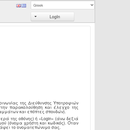
LogIn
κοινωνίας της Διεύθυνσης Υποτροφιών
στην παρακολούθηση και έλεγχο της
αμμάτων και επόπτες σπουδών).
ερά της οθόνης) ή «Login» (άνω δεξιά
ού (όνομα χρήστη και κωδικός). Όταν
ράφει το ονοματεπώνυμο σας.