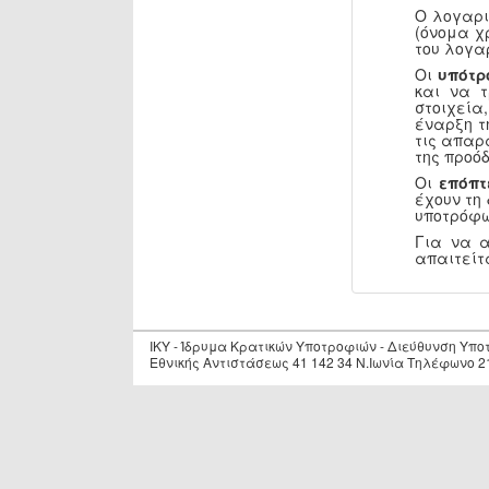
Ο λογαρι
(όνομα χ
του λογα
Οι
υπότρ
και να 
στοιχεία
έναρξη τ
τις απαρ
της προόδ
Οι
επόπτ
έχουν τη
υποτρόφω
Για να 
απαιτείτ
IKY - Ίδρυμα Κρατικών Υποτροφιών - Διεύθυνση Υπ
Εθνικής Αντιστάσεως 41 142 34 Ν.Ιωνία Τηλέφωνο 2