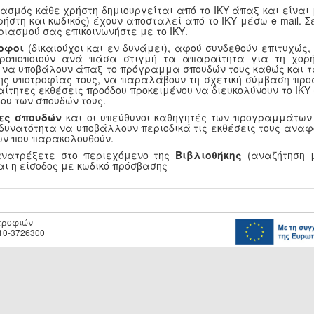
ασμός κάθε χρήστη δημιουργείται από το ΙΚΥ άπαξ και είναι
ρήστη και κωδικός) έχουν αποσταλεί από το ΙΚΥ μέσω e-mail.
ριασμού σας επικοινωνήστε με το ΙΚΥ.
οφοι
(δικαιούχοι και εν δυνάμει), αφού συνδεθούν επιτυχώς
τροποποιούν ανά πάσα στιγμή τα απαραίτητα για τη χορή
, να υποβάλουν άπαξ το πρόγραμμα σπουδών τους καθώς και τ
ης υποτροφίας τους, να παραλάβουν τη σχετική σύμβαση προ
αίτητες εκθέσεις προόδου προκειμένου να διευκολύνουν το ΙΚ
ου των σπουδών τους.
ες σπουδών
και οι υπεύθυνοι καθηγητές των προγραμμάτων
 δυνατότητα να υποβάλλουν περιοδικά τις εκθέσεις τους αναφ
ν που παρακολουθούν.
ανατρέξετε στο περιεχόμενο της
Βιβλιοθήκης
(αναζήτηση μ
αι η είσοδος με κωδικό πρόσβασης
οτροφιών
10-3726300