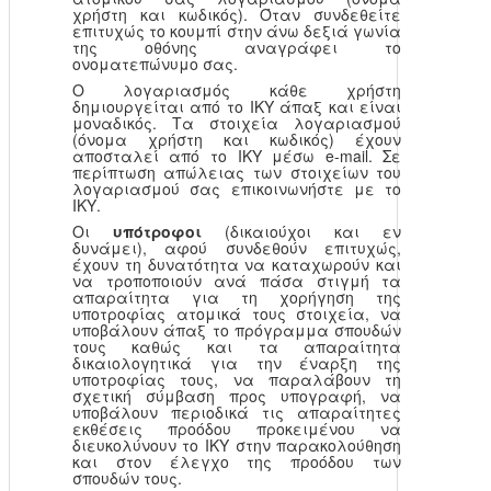
χρήστη και κωδικός). Όταν συνδεθείτε
επιτυχώς το κουμπί στην άνω δεξιά γωνία
της οθόνης αναγράφει το
ονοματεπώνυμο σας.
Ο λογαριασμός κάθε χρήστη
δημιουργείται από το ΙΚΥ άπαξ και είναι
μοναδικός. Τα στοιχεία λογαριασμού
(όνομα χρήστη και κωδικός) έχουν
αποσταλεί από το ΙΚΥ μέσω e-mail. Σε
περίπτωση απώλειας των στοιχείων του
λογαριασμού σας επικοινωνήστε με το
ΙΚΥ.
Οι
υπότροφοι
(δικαιούχοι και εν
δυνάμει), αφού συνδεθούν επιτυχώς,
έχουν τη δυνατότητα να καταχωρούν και
να τροποποιούν ανά πάσα στιγμή τα
απαραίτητα για τη χορήγηση της
υποτροφίας ατομικά τους στοιχεία, να
υποβάλουν άπαξ το πρόγραμμα σπουδών
τους καθώς και τα απαραίτητα
δικαιολογητικά για την έναρξη της
υποτροφίας τους, να παραλάβουν τη
σχετική σύμβαση προς υπογραφή, να
υποβάλουν περιοδικά τις απαραίτητες
εκθέσεις προόδου προκειμένου να
διευκολύνουν το ΙΚΥ στην παρακολούθηση
και στον έλεγχο της προόδου των
σπουδών τους.