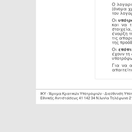
Ο λογαρι
(όνομα χ
του λογα
Οι
υπότρ
και να 
στοιχεία
έναρξη τ
τις απαρ
της προόδ
Οι
επόπτ
έχουν τη
υποτρόφω
Για να 
απαιτείτ
IKY - Ίδρυμα Κρατικών Υποτροφιών - Διεύθυνση Υπ
Εθνικής Αντιστάσεως 41 142 34 Ν.Ιωνία Τηλέφωνο 2