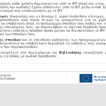
ασμός κάθε χρήστη δημιουργείται από το ΙΚΥ άπαξ και είναι
ρήστη και κωδικός) έχουν αποσταλεί από το ΙΚΥ μέσω e-mail.
ριασμού σας επικοινωνήστε με το ΙΚΥ.
οφοι
(δικαιούχοι και εν δυνάμει), αφού συνδεθούν επιτυχώς
τροποποιούν ανά πάσα στιγμή τα απαραίτητα για τη χορή
, να υποβάλουν άπαξ το πρόγραμμα σπουδών τους καθώς και τ
ης υποτροφίας τους, να παραλάβουν τη σχετική σύμβαση προ
αίτητες εκθέσεις προόδου προκειμένου να διευκολύνουν το ΙΚ
ου των σπουδών τους.
ες σπουδών
και οι υπεύθυνοι καθηγητές των προγραμμάτων
 δυνατότητα να υποβάλλουν περιοδικά τις εκθέσεις τους αναφ
ν που παρακολουθούν.
ανατρέξετε στο περιεχόμενο της
Βιβλιοθήκης
(αναζήτηση μ
αι η είσοδος με κωδικό πρόσβασης
οτροφιών
10-3726300