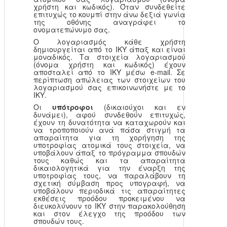
χρήστη και κωδικός). Όταν συνδεθείτε
επιτυχώς το κουμπί στην άνω δεξιά γωνία
της οθόνης αναγράφει το
ονοματεπώνυμο σας.
Ο λογαριασμός κάθε χρήστη
δημιουργείται από το ΙΚΥ άπαξ και είναι
μοναδικός. Τα στοιχεία λογαριασμού
(όνομα χρήστη και κωδικός) έχουν
αποσταλεί από το ΙΚΥ μέσω e-mail. Σε
περίπτωση απώλειας των στοιχείων του
λογαριασμού σας επικοινωνήστε με το
ΙΚΥ.
Οι
υπότροφοι
(δικαιούχοι και εν
δυνάμει), αφού συνδεθούν επιτυχώς,
έχουν τη δυνατότητα να καταχωρούν και
να τροποποιούν ανά πάσα στιγμή τα
απαραίτητα για τη χορήγηση της
υποτροφίας ατομικά τους στοιχεία, να
υποβάλουν άπαξ το πρόγραμμα σπουδών
τους καθώς και τα απαραίτητα
δικαιολογητικά για την έναρξη της
υποτροφίας τους, να παραλάβουν τη
σχετική σύμβαση προς υπογραφή, να
υποβάλουν περιοδικά τις απαραίτητες
εκθέσεις προόδου προκειμένου να
διευκολύνουν το ΙΚΥ στην παρακολούθηση
και στον έλεγχο της προόδου των
σπουδών τους.