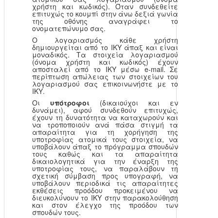
χρήστη και κωδικός). Όταν συνδεθείτε
επιτυχώς το κουμπί στην άνω δεξιά γωνία
της οθόνης αναγράφει το
ονοματεπώνυμο σας.
Ο λογαριασμός κάθε χρήστη
δημιουργείται από το ΙΚΥ άπαξ και είναι
μοναδικός. Τα στοιχεία λογαριασμού
(όνομα χρήστη και κωδικός) έχουν
αποσταλεί από το ΙΚΥ μέσω e-mail. Σε
περίπτωση απώλειας των στοιχείων του
λογαριασμού σας επικοινωνήστε με το
ΙΚΥ.
Οι
υπότροφοι
(δικαιούχοι και εν
δυνάμει), αφού συνδεθούν επιτυχώς,
έχουν τη δυνατότητα να καταχωρούν και
να τροποποιούν ανά πάσα στιγμή τα
απαραίτητα για τη χορήγηση της
υποτροφίας ατομικά τους στοιχεία, να
υποβάλουν άπαξ το πρόγραμμα σπουδών
τους καθώς και τα απαραίτητα
δικαιολογητικά για την έναρξη της
υποτροφίας τους, να παραλάβουν τη
σχετική σύμβαση προς υπογραφή, να
υποβάλουν περιοδικά τις απαραίτητες
εκθέσεις προόδου προκειμένου να
διευκολύνουν το ΙΚΥ στην παρακολούθηση
και στον έλεγχο της προόδου των
σπουδών τους.