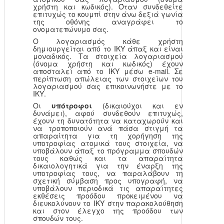
χρήστη και κωδικός). Όταν συνδεθείτε
επιτυχώς το κουμπί στην άνω δεξιά γωνία
της οθόνης αναγράφει το
ονοματεπώνυμο σας.
Ο λογαριασμός κάθε χρήστη
δημιουργείται από το ΙΚΥ άπαξ και είναι
μοναδικός. Τα στοιχεία λογαριασμού
(όνομα χρήστη και κωδικός) έχουν
αποσταλεί από το ΙΚΥ μέσω e-mail. Σε
περίπτωση απώλειας των στοιχείων του
λογαριασμού σας επικοινωνήστε με το
ΙΚΥ.
Οι
υπότροφοι
(δικαιούχοι και εν
δυνάμει), αφού συνδεθούν επιτυχώς,
έχουν τη δυνατότητα να καταχωρούν και
να τροποποιούν ανά πάσα στιγμή τα
απαραίτητα για τη χορήγηση της
υποτροφίας ατομικά τους στοιχεία, να
υποβάλουν άπαξ το πρόγραμμα σπουδών
τους καθώς και τα απαραίτητα
δικαιολογητικά για την έναρξη της
υποτροφίας τους, να παραλάβουν τη
σχετική σύμβαση προς υπογραφή, να
υποβάλουν περιοδικά τις απαραίτητες
εκθέσεις προόδου προκειμένου να
διευκολύνουν το ΙΚΥ στην παρακολούθηση
και στον έλεγχο της προόδου των
σπουδών τους.