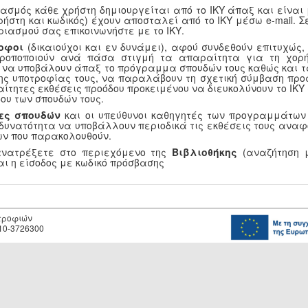
ασμός κάθε χρήστη δημιουργείται από το ΙΚΥ άπαξ και είναι
ρήστη και κωδικός) έχουν αποσταλεί από το ΙΚΥ μέσω e-mail.
ριασμού σας επικοινωνήστε με το ΙΚΥ.
οφοι
(δικαιούχοι και εν δυνάμει), αφού συνδεθούν επιτυχώς
τροποποιούν ανά πάσα στιγμή τα απαραίτητα για τη χορή
, να υποβάλουν άπαξ το πρόγραμμα σπουδών τους καθώς και τ
ης υποτροφίας τους, να παραλάβουν τη σχετική σύμβαση προ
αίτητες εκθέσεις προόδου προκειμένου να διευκολύνουν το ΙΚ
ου των σπουδών τους.
ες σπουδών
και οι υπεύθυνοι καθηγητές των προγραμμάτων
 δυνατότητα να υποβάλλουν περιοδικά τις εκθέσεις τους αναφ
ν που παρακολουθούν.
ανατρέξετε στο περιεχόμενο της
Βιβλιοθήκης
(αναζήτηση μ
αι η είσοδος με κωδικό πρόσβασης
οτροφιών
10-3726300