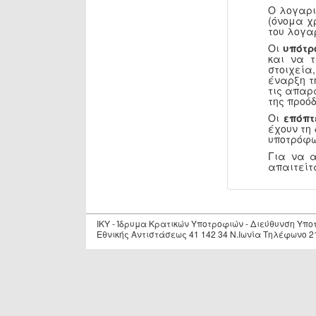
Ο λογαρι
(όνομα χ
του λογα
Οι
υπότρ
και να 
στοιχεία
έναρξη τ
τις απαρ
της προόδ
Οι
επόπτ
έχουν τη
υποτρόφω
Για να 
απαιτείτ
IKY - Ίδρυμα Κρατικών Υποτροφιών - Διεύθυνση Υπ
Εθνικής Αντιστάσεως 41 142 34 Ν.Ιωνία Τηλέφωνο 2