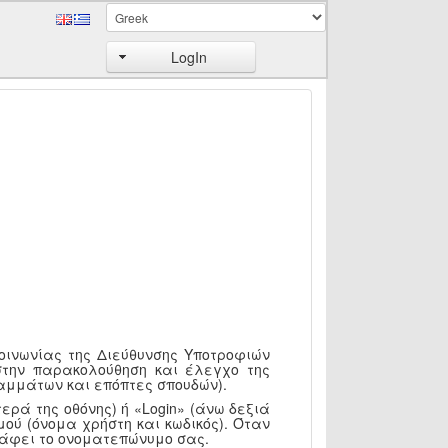
LogIn
κοινωνίας της Διεύθυνσης Υποτροφιών
στην παρακολούθηση και έλεγχο της
αμμάτων και επόπτες σπουδών).
ερά της οθόνης) ή «Login» (άνω δεξιά
ού (όνομα χρήστη και κωδικός). Όταν
ράφει το ονοματεπώνυμο σας.