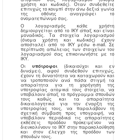
χρήστη και κωδικός). Όταν συνδεθείτε
επιτυχώς το κουμπί στην άνω δεξιά γωνία
της οθόνης αναγράφει το
ονοματεπώνυμο σας.
Ο λογαριασμός κάθε χρήστη
δημιουργείται από το ΙΚΥ άπαξ και είναι
μοναδικός. Τα στοιχεία λογαριασμού
(όνομα χρήστη και κωδικός) έχουν
αποσταλεί από το ΙΚΥ μέσω e-mail. Σε
περίπτωση απώλειας των στοιχείων του
λογαριασμού σας επικοινωνήστε με το
ΙΚΥ.
Οι
υπότροφοι
(δικαιούχοι και εν
δυνάμει), αφού συνδεθούν επιτυχώς,
έχουν τη δυνατότητα να καταχωρούν και
να τροποποιούν ανά πάσα στιγμή τα
απαραίτητα για τη χορήγηση της
υποτροφίας ατομικά τους στοιχεία, να
υποβάλουν άπαξ το πρόγραμμα σπουδών
τους καθώς και τα απαραίτητα
δικαιολογητικά για την έναρξη της
υποτροφίας τους, να παραλάβουν τη
σχετική σύμβαση προς υπογραφή, να
υποβάλουν περιοδικά τις απαραίτητες
εκθέσεις προόδου προκειμένου να
διευκολύνουν το ΙΚΥ στην παρακολούθηση
και στον έλεγχο της προόδου των
σπουδών τους.