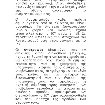
χρήστη και κωδικός). Όταν συνδεθείτε
επιτυχώς το κουμπί στην άνω δεξιά γωνία
της οθόνης αναγράφει το
ονοματεπώνυμο σας.
Ο λογαριασμός κάθε χρήστη
δημιουργείται από το ΙΚΥ άπαξ και είναι
μοναδικός. Τα στοιχεία λογαριασμού
(όνομα χρήστη και κωδικός) έχουν
αποσταλεί από το ΙΚΥ μέσω e-mail. Σε
περίπτωση απώλειας των στοιχείων του
λογαριασμού σας επικοινωνήστε με το
ΙΚΥ.
Οι
υπότροφοι
(δικαιούχοι και εν
δυνάμει), αφού συνδεθούν επιτυχώς,
έχουν τη δυνατότητα να καταχωρούν και
να τροποποιούν ανά πάσα στιγμή τα
απαραίτητα για τη χορήγηση της
υποτροφίας ατομικά τους στοιχεία, να
υποβάλουν άπαξ το πρόγραμμα σπουδών
τους καθώς και τα απαραίτητα
δικαιολογητικά για την έναρξη της
υποτροφίας τους, να παραλάβουν τη
σχετική σύμβαση προς υπογραφή, να
υποβάλουν περιοδικά τις απαραίτητες
εκθέσεις προόδου προκειμένου να
διευκολύνουν το ΙΚΥ στην παρακολούθηση
και στον έλεγχο της προόδου των
σπουδών τους.