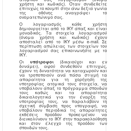
χρήστη και κωδικός). Όταν συνδεθείτε
επιτυχώς το κουμπί στην άνω δεξιά γωνία
της οθόνης αναγράφει το
ονοματεπώνυμο σας.
Ο λογαριασμός κάθε χρήστη
δημιουργείται από το ΙΚΥ άπαξ και είναι
μοναδικός. Τα στοιχεία λογαριασμού
(όνομα χρήστη και κωδικός) έχουν
αποσταλεί από το ΙΚΥ μέσω e-mail. Σε
περίπτωση απώλειας των στοιχείων του
λογαριασμού σας επικοινωνήστε με το
ΙΚΥ.
Οι
υπότροφοι
(δικαιούχοι και εν
δυνάμει), αφού συνδεθούν επιτυχώς,
έχουν τη δυνατότητα να καταχωρούν και
να τροποποιούν ανά πάσα στιγμή τα
απαραίτητα για τη χορήγηση της
υποτροφίας ατομικά τους στοιχεία, να
υποβάλουν άπαξ το πρόγραμμα σπουδών
τους καθώς και τα απαραίτητα
δικαιολογητικά για την έναρξη της
υποτροφίας τους, να παραλάβουν τη
σχετική σύμβαση προς υπογραφή, να
υποβάλουν περιοδικά τις απαραίτητες
εκθέσεις προόδου προκειμένου να
διευκολύνουν το ΙΚΥ στην παρακολούθηση
και στον έλεγχο της προόδου των
σπουδών τους.