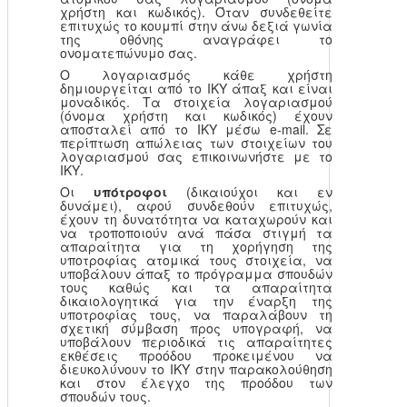
χρήστη και κωδικός). Όταν συνδεθείτε
επιτυχώς το κουμπί στην άνω δεξιά γωνία
της οθόνης αναγράφει το
ονοματεπώνυμο σας.
Ο λογαριασμός κάθε χρήστη
δημιουργείται από το ΙΚΥ άπαξ και είναι
μοναδικός. Τα στοιχεία λογαριασμού
(όνομα χρήστη και κωδικός) έχουν
αποσταλεί από το ΙΚΥ μέσω e-mail. Σε
περίπτωση απώλειας των στοιχείων του
λογαριασμού σας επικοινωνήστε με το
ΙΚΥ.
Οι
υπότροφοι
(δικαιούχοι και εν
δυνάμει), αφού συνδεθούν επιτυχώς,
έχουν τη δυνατότητα να καταχωρούν και
να τροποποιούν ανά πάσα στιγμή τα
απαραίτητα για τη χορήγηση της
υποτροφίας ατομικά τους στοιχεία, να
υποβάλουν άπαξ το πρόγραμμα σπουδών
τους καθώς και τα απαραίτητα
δικαιολογητικά για την έναρξη της
υποτροφίας τους, να παραλάβουν τη
σχετική σύμβαση προς υπογραφή, να
υποβάλουν περιοδικά τις απαραίτητες
εκθέσεις προόδου προκειμένου να
διευκολύνουν το ΙΚΥ στην παρακολούθηση
και στον έλεγχο της προόδου των
σπουδών τους.