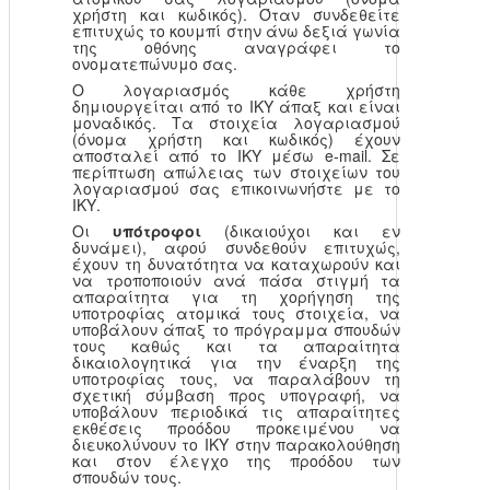
χρήστη και κωδικός). Όταν συνδεθείτε
επιτυχώς το κουμπί στην άνω δεξιά γωνία
της οθόνης αναγράφει το
ονοματεπώνυμο σας.
Ο λογαριασμός κάθε χρήστη
δημιουργείται από το ΙΚΥ άπαξ και είναι
μοναδικός. Τα στοιχεία λογαριασμού
(όνομα χρήστη και κωδικός) έχουν
αποσταλεί από το ΙΚΥ μέσω e-mail. Σε
περίπτωση απώλειας των στοιχείων του
λογαριασμού σας επικοινωνήστε με το
ΙΚΥ.
Οι
υπότροφοι
(δικαιούχοι και εν
δυνάμει), αφού συνδεθούν επιτυχώς,
έχουν τη δυνατότητα να καταχωρούν και
να τροποποιούν ανά πάσα στιγμή τα
απαραίτητα για τη χορήγηση της
υποτροφίας ατομικά τους στοιχεία, να
υποβάλουν άπαξ το πρόγραμμα σπουδών
τους καθώς και τα απαραίτητα
δικαιολογητικά για την έναρξη της
υποτροφίας τους, να παραλάβουν τη
σχετική σύμβαση προς υπογραφή, να
υποβάλουν περιοδικά τις απαραίτητες
εκθέσεις προόδου προκειμένου να
διευκολύνουν το ΙΚΥ στην παρακολούθηση
και στον έλεγχο της προόδου των
σπουδών τους.