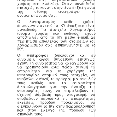
χρήστη και κωδικός). Όταν συνδεθείτε
επιτυχώς το κουμπί στην άνω δεξιά γωνία
της οθόνης αναγράφει το
ονοματεπώνυμο σας.
Ο λογαριασμός κάθε χρήστη
δημιουργείται από το ΙΚΥ άπαξ και είναι
μοναδικός. Τα στοιχεία λογαριασμού
(όνομα χρήστη και κωδικός) έχουν
αποσταλεί από το ΙΚΥ μέσω e-mail. Σε
περίπτωση απώλειας των στοιχείων του
λογαριασμού σας επικοινωνήστε με το
ΙΚΥ.
Οι
υπότροφοι
(δικαιούχοι και εν
δυνάμει), αφού συνδεθούν επιτυχώς,
έχουν τη δυνατότητα να καταχωρούν και
να τροποποιούν ανά πάσα στιγμή τα
απαραίτητα για τη χορήγηση της
υποτροφίας ατομικά τους στοιχεία, να
υποβάλουν άπαξ το πρόγραμμα σπουδών
τους καθώς και τα απαραίτητα
δικαιολογητικά για την έναρξη της
υποτροφίας τους, να παραλάβουν τη
σχετική σύμβαση προς υπογραφή, να
υποβάλουν περιοδικά τις απαραίτητες
εκθέσεις προόδου προκειμένου να
διευκολύνουν το ΙΚΥ στην παρακολούθηση
και στον έλεγχο της προόδου των
σπουδών τους.