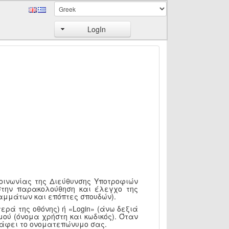
LogIn
κοινωνίας της Διεύθυνσης Υποτροφιών
στην παρακολούθηση και έλεγχο της
αμμάτων και επόπτες σπουδών).
ερά της οθόνης) ή «Login» (άνω δεξιά
ού (όνομα χρήστη και κωδικός). Όταν
ράφει το ονοματεπώνυμο σας.