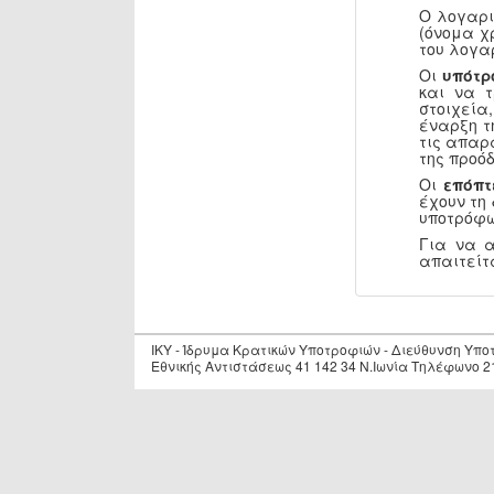
Ο λογαρι
(όνομα χ
του λογα
Οι
υπότρ
και να 
στοιχεία
έναρξη τ
τις απαρ
της προόδ
Οι
επόπτ
έχουν τη
υποτρόφω
Για να 
απαιτείτ
IKY - Ίδρυμα Κρατικών Υποτροφιών - Διεύθυνση Υπ
Εθνικής Αντιστάσεως 41 142 34 Ν.Ιωνία Τηλέφωνο 2