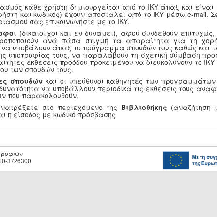
ασμός κάθε χρήστη δημιουργείται από το ΙΚΥ άπαξ και είναι
ρήστη και κωδικός) έχουν αποσταλεί από το ΙΚΥ μέσω e-mail.
ριασμού σας επικοινωνήστε με το ΙΚΥ.
οφοι
(δικαιούχοι και εν δυνάμει), αφού συνδεθούν επιτυχώς
τροποποιούν ανά πάσα στιγμή τα απαραίτητα για τη χορή
, να υποβάλουν άπαξ το πρόγραμμα σπουδών τους καθώς και τ
ης υποτροφίας τους, να παραλάβουν τη σχετική σύμβαση προ
αίτητες εκθέσεις προόδου προκειμένου να διευκολύνουν το ΙΚ
ου των σπουδών τους.
ες σπουδών
και οι υπεύθυνοι καθηγητές των προγραμμάτων
 δυνατότητα να υποβάλλουν περιοδικά τις εκθέσεις τους αναφ
ν που παρακολουθούν.
ανατρέξετε στο περιεχόμενο της
Βιβλιοθήκης
(αναζήτηση μ
αι η είσοδος με κωδικό πρόσβασης
οτροφιών
10-3726300