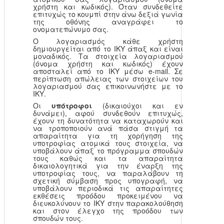
χρήστη και κωδικός). Όταν συνδεθείτε
επιτυχώς το κουμπί στην άνω δεξιά γωνία
της οθόνης αναγράφει το
ονοματεπώνυμο σας.
Ο λογαριασμός κάθε χρήστη
δημιουργείται από το ΙΚΥ άπαξ και είναι
μοναδικός. Τα στοιχεία λογαριασμού
(όνομα χρήστη και κωδικός) έχουν
αποσταλεί από το ΙΚΥ μέσω e-mail. Σε
περίπτωση απώλειας των στοιχείων του
λογαριασμού σας επικοινωνήστε με το
ΙΚΥ.
Οι
υπότροφοι
(δικαιούχοι και εν
δυνάμει), αφού συνδεθούν επιτυχώς,
έχουν τη δυνατότητα να καταχωρούν και
να τροποποιούν ανά πάσα στιγμή τα
απαραίτητα για τη χορήγηση της
υποτροφίας ατομικά τους στοιχεία, να
υποβάλουν άπαξ το πρόγραμμα σπουδών
τους καθώς και τα απαραίτητα
δικαιολογητικά για την έναρξη της
υποτροφίας τους, να παραλάβουν τη
σχετική σύμβαση προς υπογραφή, να
υποβάλουν περιοδικά τις απαραίτητες
εκθέσεις προόδου προκειμένου να
διευκολύνουν το ΙΚΥ στην παρακολούθηση
και στον έλεγχο της προόδου των
σπουδών τους.