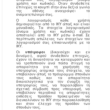
χρήστη και κωδικός). Όταν συνδεθείτε
επιτυχώς το κουμπί στην άνω δεξιά γωνία
της οθόνης αναγράφει το
ονοματεπώνυμο σας.
Ο λογαριασμός κάθε χρήστη
δημιουργείται από το ΙΚΥ άπαξ και είναι
μοναδικός. Τα στοιχεία λογαριασμού
(όνομα χρήστη και κωδικός) έχουν
αποσταλεί από το ΙΚΥ μέσω e-mail. Σε
περίπτωση απώλειας των στοιχείων του
λογαριασμού σας επικοινωνήστε με το
ΙΚΥ.
Οι
υπότροφοι
(δικαιούχοι και εν
δυνάμει), αφού συνδεθούν επιτυχώς,
έχουν τη δυνατότητα να καταχωρούν και
να τροποποιούν ανά πάσα στιγμή τα
απαραίτητα για τη χορήγηση της
υποτροφίας ατομικά τους στοιχεία, να
υποβάλουν άπαξ το πρόγραμμα σπουδών
τους καθώς και τα απαραίτητα
δικαιολογητικά για την έναρξη της
υποτροφίας τους, να παραλάβουν τη
σχετική σύμβαση προς υπογραφή, να
υποβάλουν περιοδικά τις απαραίτητες
εκθέσεις προόδου προκειμένου να
διευκολύνουν το ΙΚΥ στην παρακολούθηση
και στον έλεγχο της προόδου των
σπουδών τους.